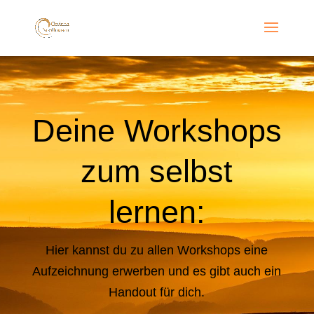
Deine Workshops
zum selbst
lernen:
Hier kannst du zu allen Workshops eine
Aufzeichnung erwerben und es gibt auch ein
Handout für dich.