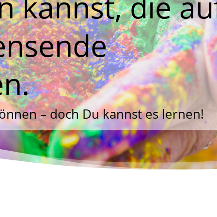
 kannst, die au
ensende
en.
önnen – doch Du kannst es lernen!