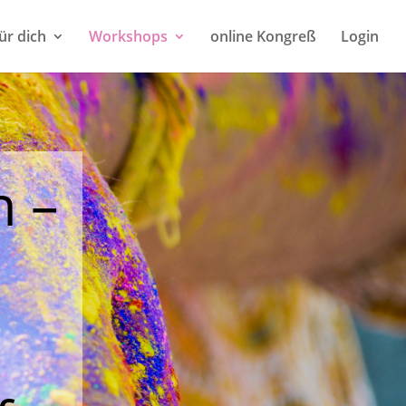
ür dich
Workshops
online Kongreß
Login
 –