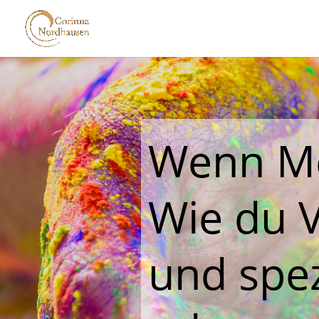
Wenn Me
Wie du 
und spez