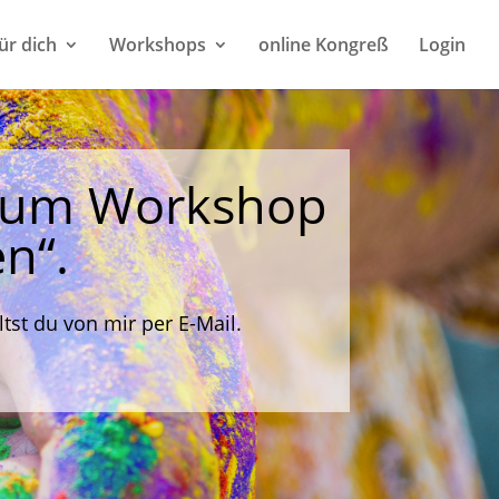
ür dich
Workshops
online Kongreß
Login
 zum Workshop
n“.
tst du von mir per E-Mail.