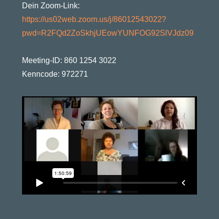
Dein Zoom-Link:
https://us02web.zoom.us/j/86012543022?
pwd=R2FQd2ZoSkhjUEowYUNFOG92SlVJdz09
Meeting-ID: 860 1254 3022
Kenncode: 972271